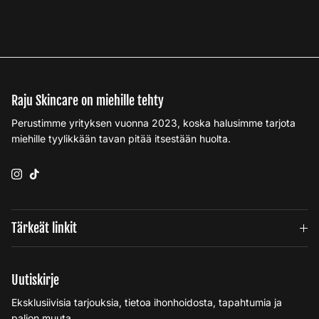
Raju Skincare on miehille tehty
Perustimme yrityksen vuonna 2023, koska halusimme tarjota
miehille tyylikkään tavan pitää itsestään huolta.
Instagram
TikTok
Tärkeät linkit
Uutiskirje
Eksklusiivisia tarjouksia, tietoa ihonhoidosta, tapahtumia ja
paljon muuta.